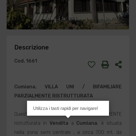
[
1
/
8
8
]
Descrizione
Cod. 1661
Cumiana
, VILLA UNI / BIFAMILIARE
PARZIALMENTE RISTRUTTURATA
Utilizza i tasti rapidi per navigare!
Questa villa uni/bifamiliare PARZIALMENTE
ristrutturata in
Vendita
a
Cumiana
, è situata
nella zona semi centrale , a circa 700 mt. da