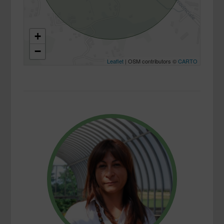
+
−
Leaflet
| OSM contributors ©
CARTO