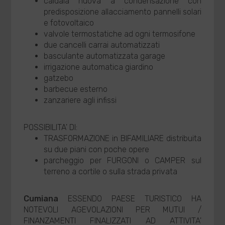
caldaia nuova a condensazione con
predisposizione allacciamento pannelli solari
e fotovoltaico
valvole termostatiche ad ogni termosifone
due cancelli carrai automatizzati
basculante automatizzata garage
irrigazione automatica giardino
gatzebo
barbecue esterno
zanzariere agli infissi
POSSIBILITA' DI:
TRASFORMAZIONE in BIFAMILIARE distribuita
su due piani con poche opere
parcheggio per FURGONI o CAMPER sul
terreno a cortile o sulla strada privata
Cumiana
ESSENDO PAESE TURISTICO HA
NOTEVOLI AGEVOLAZIONI PER MUTUI /
FINANZAMENTI FINALIZZATI AD ATTIVITA'