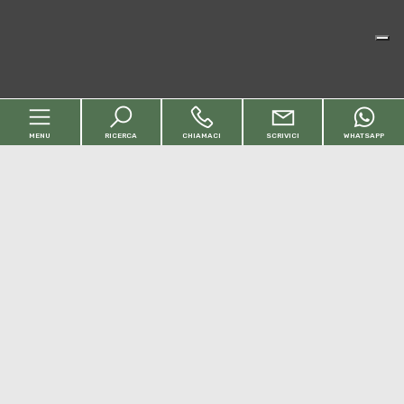
MENU
RICERCA
CHIAMACI
SCRIVICI
WHATSAPP
Codice
Home
Contratto
Chi siamo
Qualsiasi
Vendita
Affitto
Immobili
[+]
Scegli dove cercare
Servizi