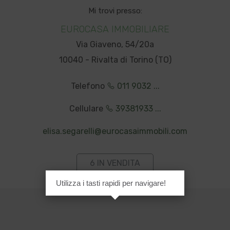
Mi trovi presso:
EUROCASA IMMOBILIARE
Via Giaveno, 54/20a
10040 - Rivalta di Torino (TO)
Telefono
011 9032 ...
Cellulare
39381933 ...
elisa.segarelli@eurocasaimmobili.com
6 IN VENDITA
Utilizza i tasti rapidi per navigare!