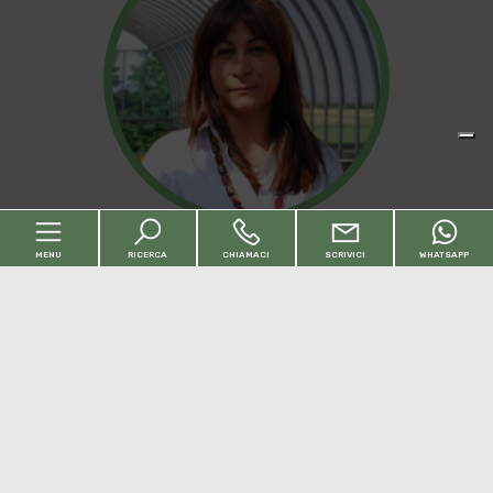
MENU
RICERCA
CHIAMACI
SCRIVICI
WHATSAPP
SEGARELLI ELISA
Codice
TITOLARE
P.IVA: 06263950013
Num. REA: TO 773385
Home
Contratto
elisa.segarelli@eurocasaimmobili.com
Chi siamo
Qualsiasi
Vendita
Affitto