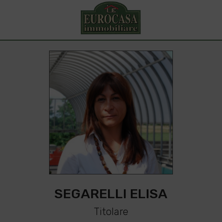
C
A
S
A
P
e
r
r
e
a
l
i
z
z
a
r
e
i
t
u
o
i
s
o
g
n
i
SEGARELLI ELISA
Titolare