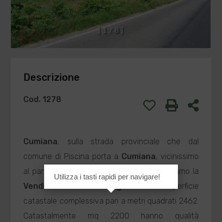
[
1
/
8
]
Descrizione
Cod. 1278
Cumiana
, sulla strada provinciale che dal
comune di Piscina porta a
Cumiana
, vicinissimo
al parco divertimenti Zoom Safari, proponiamo la
Utilizza i tasti rapidi per navigare!
Vendita
di un
Terreno Agricolo
della superficie
catastale complessiva pari a metri quadrati 2462.
Catastalmente mq 2200 hanno qualità