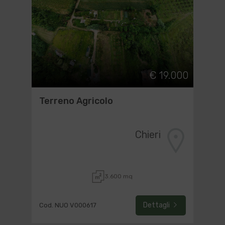
€ 19.000
Terreno Agricolo
Chieri
3.600 mq
Dettagli
Cod. NUO V000617