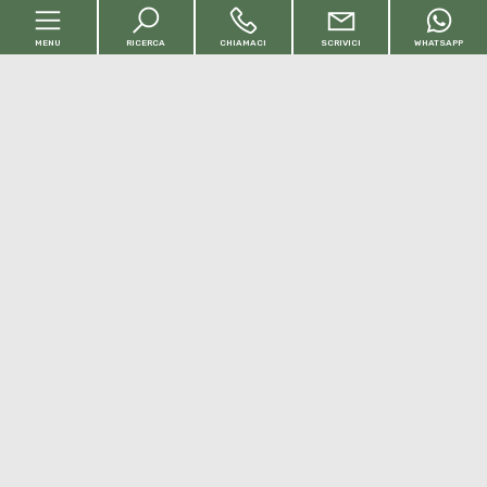
MENU
RICERCA
CHIAMACI
SCRIVICI
WHATSAPP
Codice
Home
Contratto
Chi siamo
Qualsiasi
Vendita
Affitto
Immobili
[+]
Scegli dove cercare
Servizi
Richiedi una valutazione gratuita
Contatti
Tipologia -
multiscelta