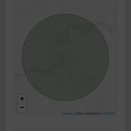
+
−
Leaflet
| OSM contributors ©
CARTO