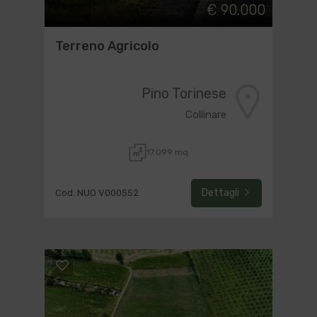
€ 90.000
Terreno Agricolo
Pino Torinese
Collinare
17.099 mq
Dettagli
Cod. NUO V000552