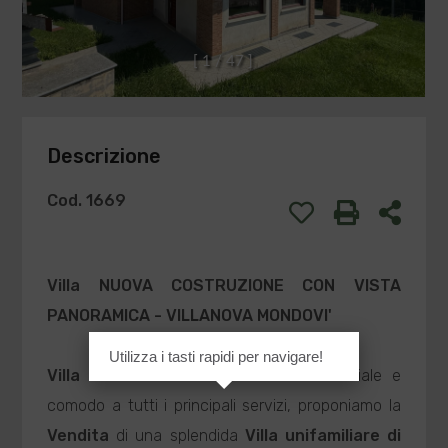
[
1
/
4
7
]
Descrizione
Cod. 1669
Villa
NUOVA COSTRUZIONE CON VISTA
PANORAMICA - VILLANOVA MONDOVI'
Utilizza i tasti rapidi per navigare!
Villa
E
- In contesto esclusivo residenziale e
comodo a tutti i principali servizi, proponiamo la
Vendita
di una splendida
Villa
unifamiliare di