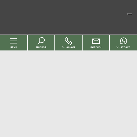
MENU
RICERCA
CHIAMACI
SCRIVICI
WHATSAPP
Codice
Home
Contratto
Chi siamo
Qualsiasi
Vendita
Affitto
Immobili
[+]
Scegli dove cercare
Servizi