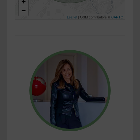
+
−
Leaflet
| OSM contributors ©
CARTO