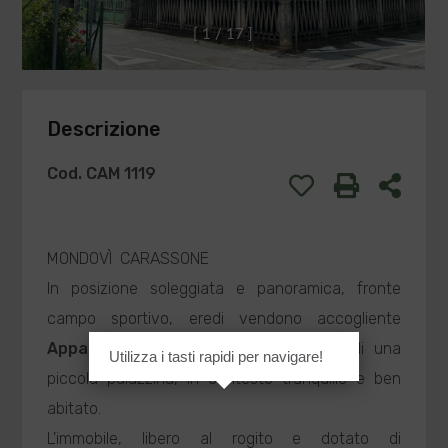
[
1
/
1
7
]
Descrizione
Cod. CAM 1119
MONDOVÌ  CARASSONE
In posizione soleggiata e panoramica, fronte
campo sportivo, eredi vendono accogliente
Appartamento
situato all'ultimo piano di una
Utilizza i tasti rapidi per navigare!
piccola palazzina, in contesto tranquillo e ben
abitato.
L'immobile, libero al rogito e dotato di