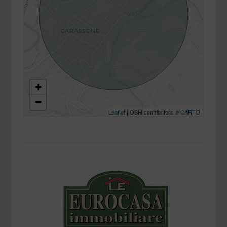
+
−
Leaflet
| OSM contributors ©
CARTO