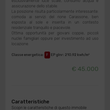
esclusivamente luce scale, consumo acqua e
assicurazione dello stabile.
La posizione risulta particolarmente interessante:
comoda ai servizi del rione Carassone, ben
esposta al sole e inserita in un contesto
residenziale tranquillo e piacevole.
Ottima opportunità per giovani coppie, piccoli
nuclei famigliari oppure per investimento ad uso
locazione.
Classe energetica
:
F
EP glnr
: 210.92 kwh/m²
€ 45.000
Caratteristiche
Scopri le caratteristiche di questo immobile