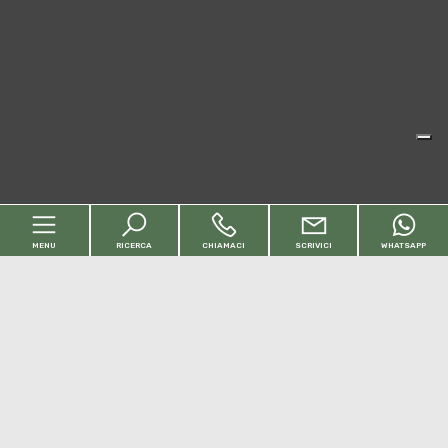
MENU
RICERCA
CHIAMACI
SCRIVICI
WHATSAPP
Codice
Home
Contratto
Chi siamo
Qualsiasi
Vendita
Affitto