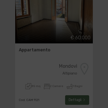
€ 60.000
Appartamento
Mondovì
Altipiano
85 mq
2 Camere
1 Bagni
Dettagli
Cod. CAM 1121