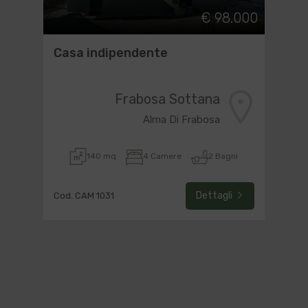
€ 98.000
Casa indipendente
Frabosa Sottana
Alma Di Frabosa
140 mq
4 Camere
2 Bagni
Dettagli
Cod. CAM 1031