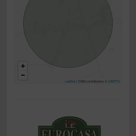
+
−
Leaflet
| OSM contributors ©
CARTO