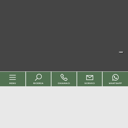
MENU
RICERCA
CHIAMACI
SCRIVICI
WHATSAPP
Codice
Home
Contratto