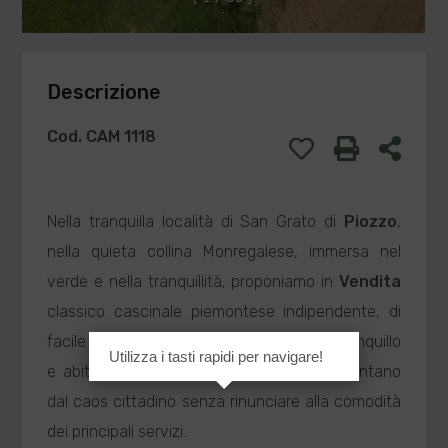
Descrizione
Cod. CAM 1118
Nella tranquilla località di San Grato di
Piozzo
,
nella quieta collina Monregalese, immersa nel
verde e nella tranquillità, proponiamo in
Vendita
classico cascinale piemontese indipendente, di
facile accesso in contesto residenziale tranquillo
Utilizza i tasti rapidi per navigare!
e abitato, ideale per chi desidera vivere lontano
dal caos cittadino senza rinunciare alla comodità
dei principali servizi.