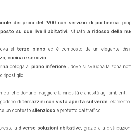
norile dei primi del '900 con servizio di portineria
, pr
osto su due livelli abitativi
, situato
a ridosso della n
trova al
terzo piano
ed è composto da un elegante dis
za
,
cucina e servizio
.
erna
collega al
piano inferiore
, dove si sviluppa la zona no
o ripostiglio.
30 metri che donano maggiore luminosità e ariosità agli ambienti.
li godono di
terrazzini con vista aperta sul verde
, elemento r
sce un contesto
silenzioso
e protetto dal traffico.
 presta a
diverse soluzioni abitative
, grazie alla distribuzi