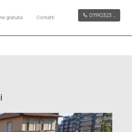
155 mq
2
2
01190323 ...
ne gratuita
Contatti
i