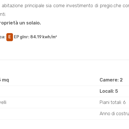
 abitazione principale sia come investimento di pregio.che c
nti.
oprietà un solaio.
ca
:
E
EP glnr
: 84.19 kwh/m²
5 mq
Camere: 2
Locali: 5
elli
Piani totali: 6
Anno di costr