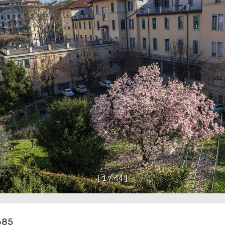
[
1
/
4
4
]
685