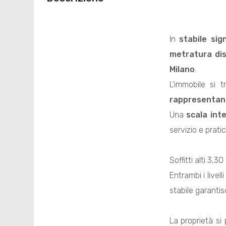
In
stabile sig
metratura disp
Milano
.
L'immobile si 
rappresentan
Una
scala int
servizio e pratic
Soffitti alti 3,
Entrambi i livel
stabile garanti
La proprietà si