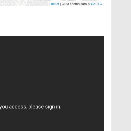
Leaflet
| OSM contributors ©
CARTO