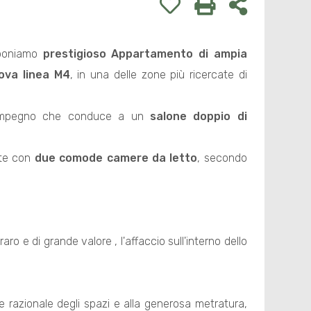
oponiamo
prestigioso
Appartamento
di ampia
uova linea M4
, in una delle zone più ricercate di
impegno che conduce a un
salone doppio di
tte con
due comode camere da letto
, secondo
aro e di grande valore , l'affaccio sull'interno dello
one razionale degli spazi e alla generosa metratura,