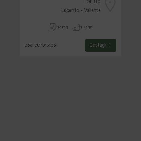
Torino
Lucento - Vallette
112 mq
1 Bagni
Dettagli
Cod. CC 1013183