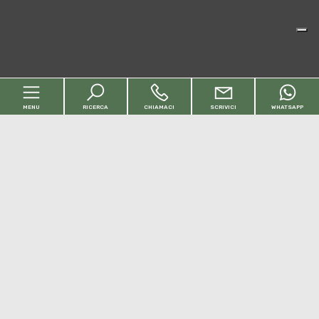
MENU
RICERCA
CHIAMACI
SCRIVICI
WHATSAPP
Codice
Home
Contratto
Chi siamo
Qualsiasi
Vendita
Affitto
Immobili
[+]
Scegli dove cercare
Servizi