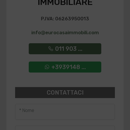
IMMOBILIARE
P.IVA: 06263950013
info@eurocasaimmobili.com
011 903 ...
+3939148 ...
CONTATTACI
* Nome