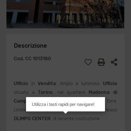
[
1
/
1
0
]
Descrizione
Cod. CC 1013180
Ufficio
in
Vendita
: Ampio e luminoso
Ufficio
situato a
Torino
, nel quartiere
Madonna di
Campagna,
precisamente in Via Val Della Torre.
Utilizza i tasti rapidi per navigare!
L'immobile fa parte del moderno complesso
OLIMPO CENTER
, di recente costruzione.