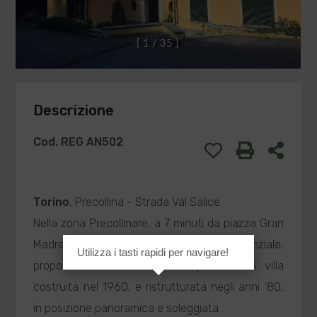
[
1
/
3
5
]
Descrizione
Cod. REG AN502
Torino
, Precollina - Strada Val Salice
Nella zona Precollinare, a 7 minuti da piazza Gran
Madre, all'interno di un comprensorio residenziale,
Utilizza i tasti rapidi per navigare!
proponiamo in
Vendita
una porzione di villa
costruita nel 1960, e ristrutturata negli anni '80,
in posizione panoramica e soleggiata .