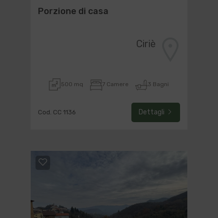
Porzione di casa
Ciriè
500 mq
7 Camere
3 Bagni
Dettagli
Cod. CC 1136