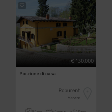
€ 130.000
Porzione di casa
Roburent
Manere
120 mq
4 Camere
3 Bagni