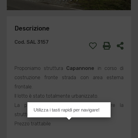
Descrizione
Cod. SAL 3157
Proponiamo struttura
Capannone
in corso di
costruzione fronte strada con area esterna
frontale.
Il lotto è stato totalmente urbanizzato.
La proprietà è disponibile a completare la
Utilizza i tasti rapidi per navigare!
struttura realizzando uffici e servizi.
Prezzo trattabile