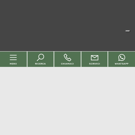
MENU
RICERCA
CHIAMACI
SCRIVICI
WHATSAPP
Codice
Home
Contratto
Chi siamo
Qualsiasi
Vendita
Affitto
Immobili
[+]