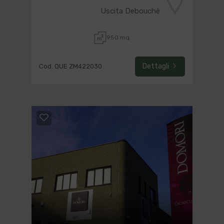
Uscita Debouchè
950 mq
Dettagli
Cod. QUE ZM422030