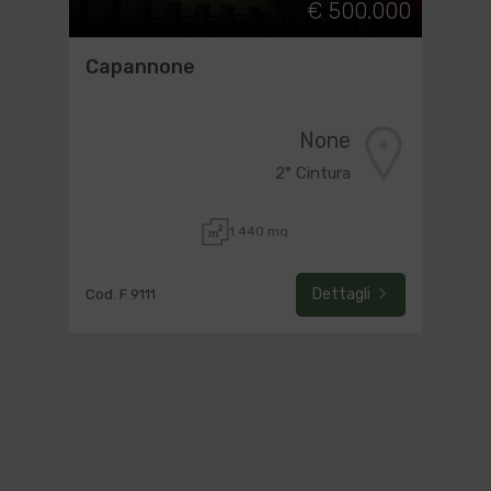
€ 500.000
Capannone
None
2° Cintura
1.440 mq
Dettagli
Cod. F 9111