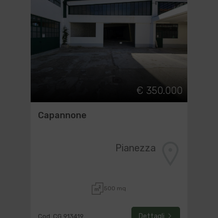
€ 350.000
Capannone
Pianezza
500 mq
Dettagli
Cod. CG 913419