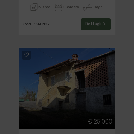
190 mq
4 Camere
2 Bagni
Dettagli
Cod. CAM 1102
€ 25.000