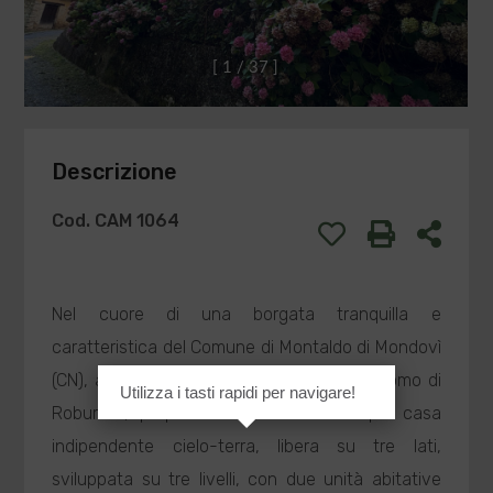
[
1
/
3
7
]
Descrizione
Cod. CAM 1064
Nel cuore di una borgata tranquilla e
caratteristica del Comune di Montaldo di Mondovì
(CN), a pochi minuti dal centro di San Giacomo di
Utilizza i tasti rapidi per navigare!
Roburent, proponiamo in
Vendita
ampia casa
indipendente cielo-terra, libera su tre lati,
sviluppata su tre livelli, con due unità abitative