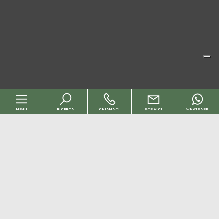
MENU
RICERCA
CHIAMACI
SCRIVICI
WHATSAPP
Codice
Home
Contratto
Chi siamo
Qualsiasi
Vendita
Affitto
Immobili
[+]