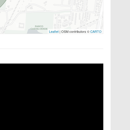
Leaflet
| OSM contributors ©
CARTO