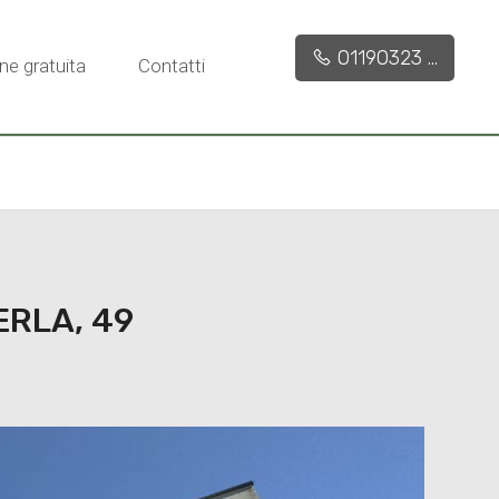
4.037 mq
01190323 ...
ne gratuita
Contatti
ERLA, 49