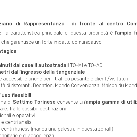
ziario di Rappresentanza  di fronte al centro Com
e
: la caratteristica principale di questa proprietà è l'
ampio f
, che garantisce un forte impatto comunicativo.
ategica
:
inuti dai caselli autostradali
TO-MI e TO-AO
etri dall'ingresso della tangenziale
 accessibile anche per il traffico pesante e clienti/visitatori
mità di ristoranti, Decatlon, Mondo Convenienza, Maison du Mon
uso flessibili
une di
Settimo Torinese
consente un'
ampia gamma di utili
re. Tra le possibili destinazioni:
zionali e operativi
 e centri analisi
 centri fitness (manca una palestra in questa zona!!!)
sanitarie e di accoglienza