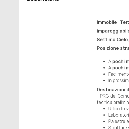
Immobile Ter
impareggiabil
Settimo Cielo
Posizione str
A
pochi m
A
pochi m
Facilmente
In prossi
Destinazioni d'
Il PRG del Com
tecnica prelimina
Uffici dire
Laboratori
Palestre e
Strutture 