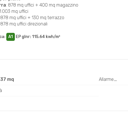
rra
: 878 mq uffici + 400 mq magazzino
 1.003 mq uffici
: 878 mq uffici + 130 mq terrazzo
: 878 mq uffici direzionali
ca
:
A1
EP glnr
: 115.64 kwh/m²
037 mq
Allarme_
à