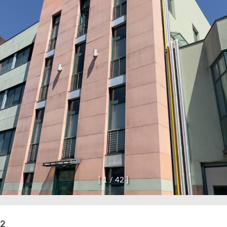
[
1
/
4
2
]
52