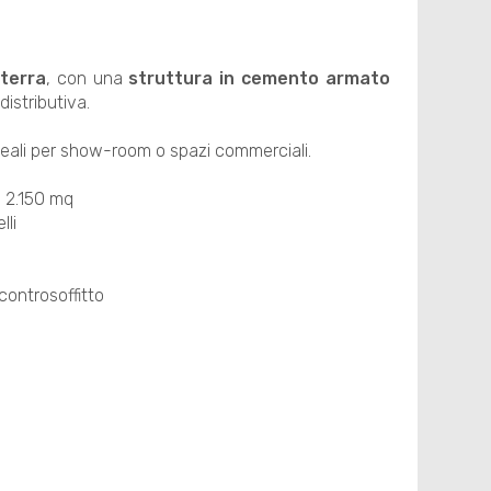
 terra
, con una
struttura in cemento armato
distributiva.
.
ideali per show-room o spazi commerciali.
a 2.150 mq
lli
controsoffitto