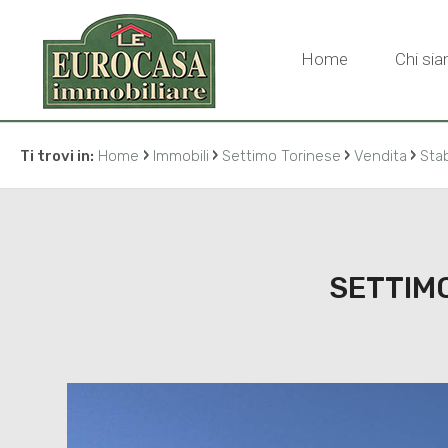
Home
Chi si
›
›
›
›
Ti trovi in:
Home
Immobili
Settimo Torinese
Vendita
Stab
SETTIMO