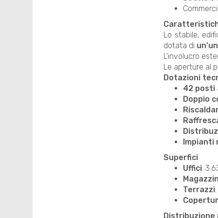
Commercio,
Caratteristic
Lo stabile, edi
dotata di
un'uni
L'involucro este
Le aperture al 
Dotazioni tec
42 posti
Doppio c
Riscald
Raffres
Distribuz
Impianti
Superfici
Uffici
: 3.
Magazzin
Terrazzi
Copertur
Distribuzione