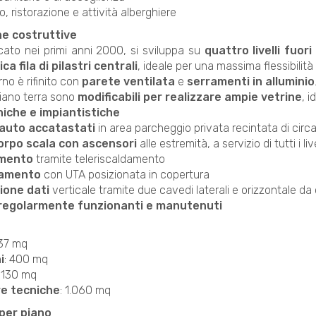
 ristorazione e attività alberghiere
he costruttive
ficato nei primi anni 2000, si sviluppa su
quattro livelli fuori
ca fila di pilastri centrali
, ideale per una massima flessibilità 
rno è rifinito con
parete ventilata
e
serramenti in alluminio
piano terra sono
modificabili per realizzare ampie vetrine
, 
niche e impiantistiche
 auto accatastati
in area parcheggio privata recintata di circ
orpo scala con ascensori
alle estremità, a servizio di tutti i live
amento
tramite teleriscaldamento
camento
con UTA posizionata in copertura
ione dati
verticale tramite due cavedi laterali e orizzontale da 
 regolarmente funzionanti e manutenuti
637 mq
i
: 400 mq
: 130 mq
e tecniche
: 1.060 mq
 per piano