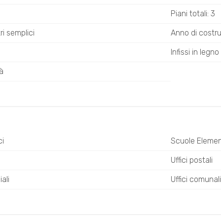
Piani totali: 3
tri semplici
Anno di costr
Infissi in legno
à
ci
Scuole Elemen
Uffici postali
ali
Uffici comunali