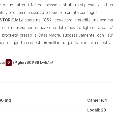
o a due battenti. Nel complesso la struttura si presenta in buo
cato viene commercializzato libero e in pronta consegna.
STORICA:
Le suore nel 1839 ricevettero in eredità una somma di
o dell'infanzia per l'educazione delle "povere figlie della cari
oro proprietà presso la Casa Madre: successivamente, con l'a
inante oggetto di questa
Vendita
, frequentato in tutti questi 
ca
:
G
EP glnr
: 309.38 kwh/m²
148 mq
Camere: 1
Locali: 20