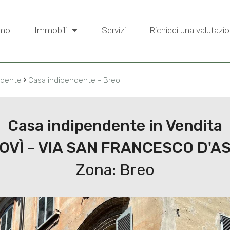
amo
Immobili
Servizi
Richiedi una valutazio
›
ndente
Casa indipendente - Breo
Casa indipendente in Vendita
VÌ - VIA SAN FRANCESCO D'ASS
Zona: Breo