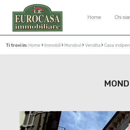
Home
Chi si
›
›
›
›
Ti trovi in:
Home
Immobili
Mondovì
Vendita
Casa indipe
MONDO