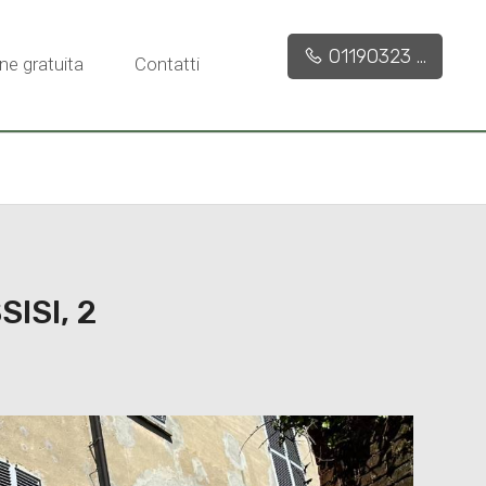
1.148 mq
1
3
01190323 ...
ne gratuita
Contatti
ISI, 2