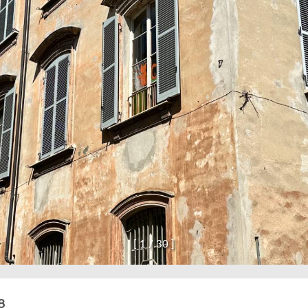
[
1
/
3
0
]
8