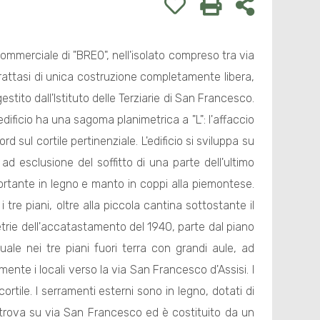
commerciale di "BREO", nell'isolato compreso tra via
 Trattasi di unica costruzione completamente libera,
stito dall'Istituto delle Terziarie di San Francesco.
dificio ha una sagoma planimetrica a "L": l'affaccio
 sul cortile pertinenziale. L'edificio si sviluppa su
 ad esclusione del soffitto di una parte dell'ultimo
 portante in legno e manto in coppi alla piemontese.
tre piani, oltre alla piccola cantina sottostante il
etrie dell'accatastamento del 1940, parte dal piano
ale nei tre piani fuori terra con grandi aule, ad
nte i locali verso la via San Francesco d'Assisi. I
ortile. I serramenti esterni sono in legno, dotati di
 si trova su via San Francesco ed è costituito da un