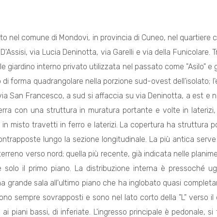
sito nel comune di Mondovi, in provincia di Cuneo, nel quartiere 
Assisi, via Lucia Deninotta, via Garelli e via della Funicolare.
 giardino interno privato utilizzata nel passato come "Asilo" e ge
di forma quadrangolare nella porzione sud-ovest dell'isolato; l'e
via San Francesco, a sud si affaccia su via Deninotta, a est e nord
terra con una struttura in muratura portante e volte in laterizi,
 in misto travetti in ferro e laterizi. La copertura ha struttura
trapposte lungo la sezione longitudinale. La più antica serve i 
erreno verso nord; quella più recente, già indicata nelle planim
 solo il primo piano. La distribuzione interna è pressoché ugu
a grande sala all'ultimo piano che ha inglobato quasi completame
 sono sempre sovrapposti e sono nel lato corto della "L" verso il c
 ai piani bassi, di inferiate. L'ingresso principale è pedonale,