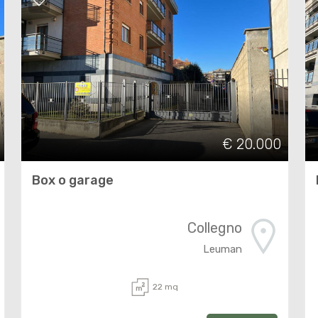
€ 20.000
Box o garage
Collegno
Leuman
22 mq