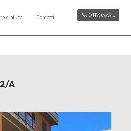
01190323 ...
ne gratuita
Contatti
22/A