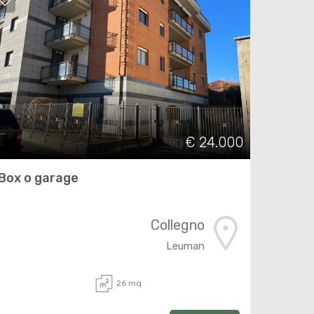
€ 24.000
Box o garage
Collegno
Leuman
26 mq