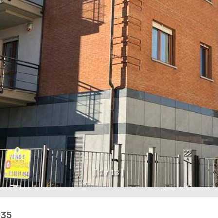
[
1
/
1
3
]
335