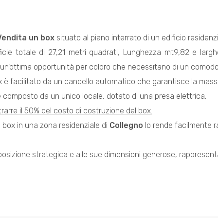
Vendita
un box
situato al piano interrato di un edificio residen
cie totale di 27,21 metri quadrati, Lunghezza mt9,82 e larghez
n'ottima opportunità per coloro che necessitano di un comodo 
x è facilitato da un cancello automatico che garantisce la mass
 composto da un unico locale, dotato di una presa elettrica.
etrarre il 50% del costo di costruzione del box.
l box in una zona residenziale di
Collegno
lo rende facilmente r
 posizione strategica e alle sue dimensioni generose, rappresen