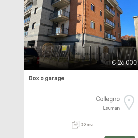
€ 26.000
Box o garage
Collegno
Leuman
30 mq