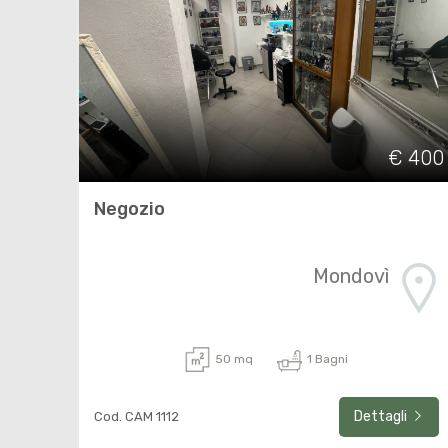
€ 400
Negozio
Mondovì
50 mq
1 Bagni
Dettagli
Cod. CAM 1112