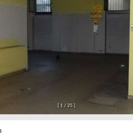
[
1
/
2
5
]
8