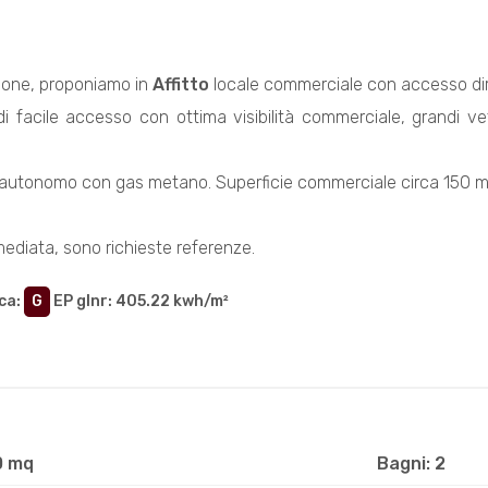
one, proponiamo in
Affitto
locale commerciale con accesso dire
i facile accesso con ottima visibilità commerciale, grandi vetr
autonomo con gas metano. Superficie commerciale circa 150 m
mediata, sono richieste referenze.
ca
:
G
EP glnr
: 405.22 kwh/m²
0 mq
Bagni: 2