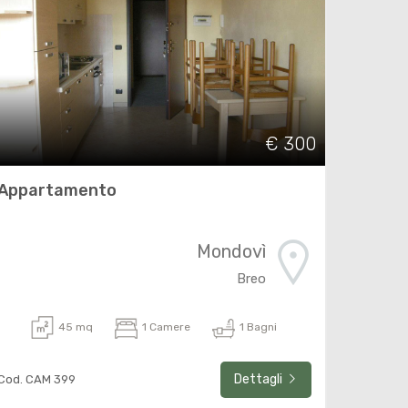
€ 300
Appartamento
Mondovì
Breo
45 mq
1 Camere
1 Bagni
Dettagli
Cod. CAM 399