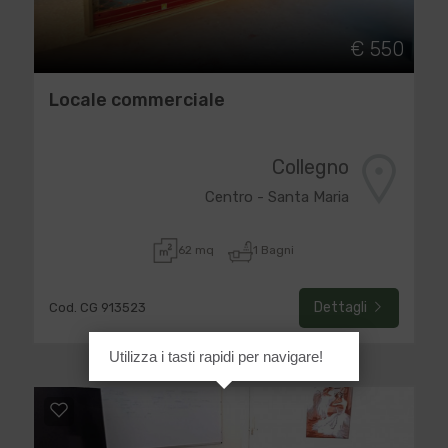
€ 550
Locale commerciale
Collegno
Centro - Santa Maria
62 mq
1 Bagni
Dettagli
Cod. CG 913523
Utilizza i tasti rapidi per navigare!