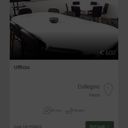
€ 600
Ufficio
Collegno
Fermi
60 mq
1 Bagni
Dettagli
Cod. CG 913433