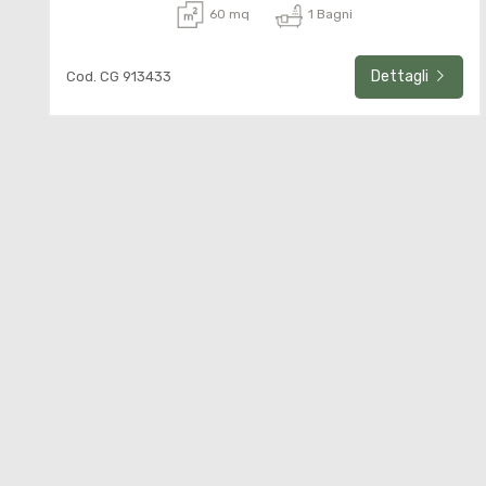
60 mq
1 Bagni
Dettagli
Cod. CG 913433