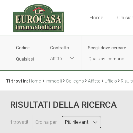
Home
Chi si
Codice
Contratto
Scegli dove cercare
Affitto
›
›
›
›
›
Ti trovi in:
Home
Immobili
Collegno
Affitto
Ufficio
Risult
RISULTATI DELLA RICERCA
1 trovati!
Ordina per:
Più rilevanti